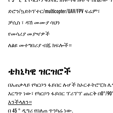
ድሮን/ኳድኮፕተር/multicopter/UAV/FPV ፍሬም፣
ቻሲስ ፣
ዳሽ መሙያ ሳህን
የመሳሪያ መያዣዎች
ለልዩ መተግበሪያ ብጁ ክፍሎች።
ቴክኒካዊ ዝርዝሮች
በአጠቃላይ የካርቦን ፋይበር ሉሆች ከኦርቶትሮፒክ ሌ
እርግጥ ነው፣ የካርቦን ፋይበር ፕሪፕፕ ጨርቅ በ0°/9
እንችላለን።
በ 45 ° ዲግሪ የበለጠ ጥንካሬ ነው.