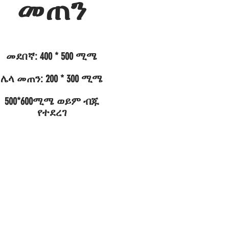
መጠን
መደበኛ: 400 * 500 ሚሜ
ሌላ መጠን: 200 * 300 ሚሜ
500*600ሚሜ ወይም ብጁ
የተደረገ