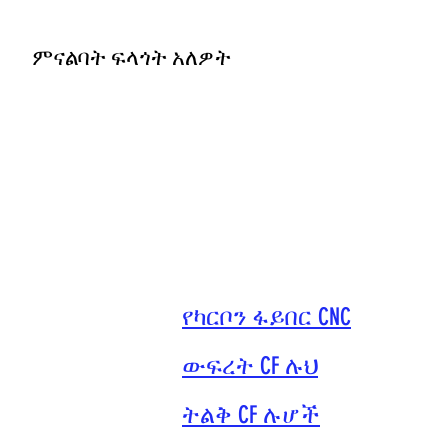
ምናልባት ፍላጎት አለዎት
የካርቦን ፋይበር CNC
ውፍረት CF ሉህ
ትልቅ CF ሉሆች