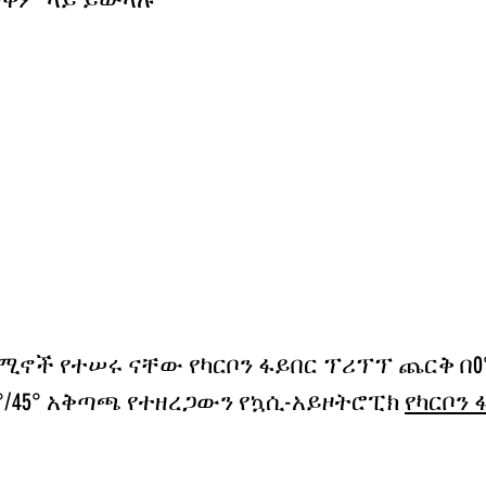
ሚኖች የተሠሩ ናቸው የካርቦን ፋይበር ፕሪፕፕ ጨርቅ በ0
0°/45° አቅጣጫ የተዘረጋውን የኳሲ-አይዞትሮፒክ
የካርቦን