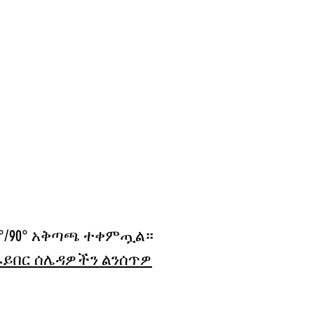
​
°/90° አቅጣጫ ተቀምጧል።
 ፋይበር ሰሌዳዎችን ልንሰጥዎ