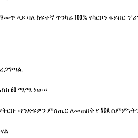
አቀማመጥ ላይ ባለ ከፍተኛ ጥንካሬ 100% የካርቦን ፋይበር 
ያረጋግጣል.
እስከ 60 ሚሜ ነው።
 ያቅርቡ ፣የንድፍዎን ምስጢር ለመጠበቅ የ NDA ስምምነ
ናል