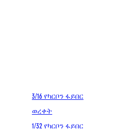
3/16 የካርቦን ፋይበር
ወረቀት
1/32 የካርቦን ፋይበር