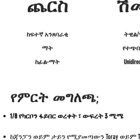
ጨርስ
ሽ
ከፍተኛ አንጸባራቂ
ትዊል
ማት
የተጭበ
ከፊል-ማት
Unidirec
የምርት መግለጫ;
1/8 የካርቦን ፋይበር ወረቀት ፣ ውፍረት 3 ሚሜ
ከጃንፓን ወይም ታይን የሚያመጣውን Toray ወይም Tai