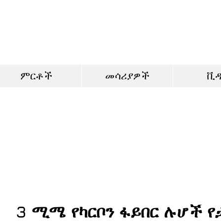
ምርቶች
መሳሪያዎች
ቪ
3 ሚሜ የካርቦን ፋይበር ሉሆች የ