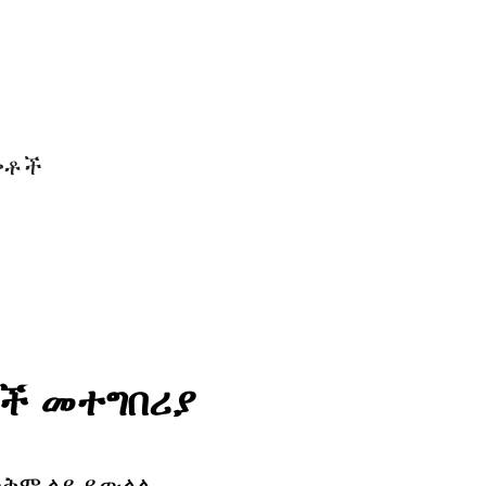
ረቀቶች
ሆች መተግበሪያ
ጥቅም ላይ ይውላሉ