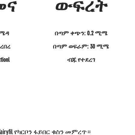
መና
ውፍረት
/ሜዳ
በጣም ቀጭን: 0.2 ሚሜ
ረበረ
በጣም ወፍራም: 30 ሚሜ
tionl
ብጁ የተደረገ
ryfil የካርቦን ፋይበር ቁስን መምረጥ።