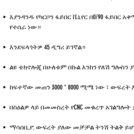
እያንዳንዱ የካርቦን ፋይበር ቬኒየር በ0/90 ፋይበር 
የተሰራ ነው።
እንደፍላጎትዎ 45 ዲግሪ ይገኛል።
ልዩ ቴክኖሎጂ በሁለቱም በኩል እንከን የለሽ ግሎስን 
ከፍተኛው መጠን 3000 * 8000 ሚሜ ነው ፣ ውፍረት 
በስዕልዎ ላይ በመመስረት የCNC መቁረጥ አገልግሎት
ማሳሰቢያ: ውፍረት ያለው መቻቻል ትንሽ ትልቅ ይሆ