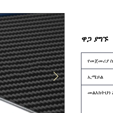
ዋጋ ያግኙ