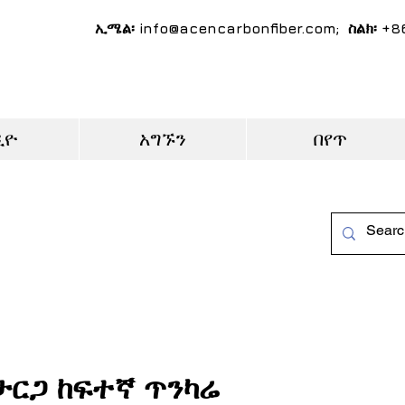
ኢሜል፡
info@acencarbonfiber.com
; ስልክ፡ +
ዲዮ
አግኙን
በየጥ
ታርጋ ከፍተኛ ጥንካሬ