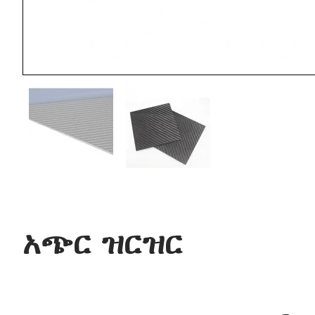
አጭር ዝርዝር