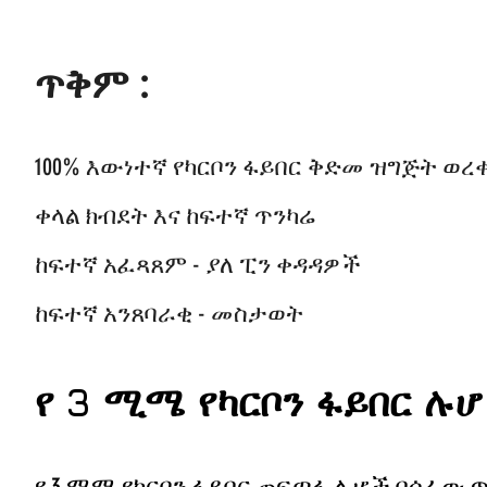
ጥቅም
:
100% እውነተኛ የካርቦን ፋይበር ቅድመ ዝግጅት ወ
ቀላል ክብደት እና ከፍተኛ ጥንካሬ
ከፍተኛ አፈጻጸም - ያለ ፒን ቀዳዳዎች
ከፍተኛ አንጸባራቂ - መስታወት
የ 3 ሚሜ የካርቦን ፋይበር ሉ
የ 3 ሚሜ የካርቦን ፋይበር ጠፍጣፋ ሉሆች በሰፊው 