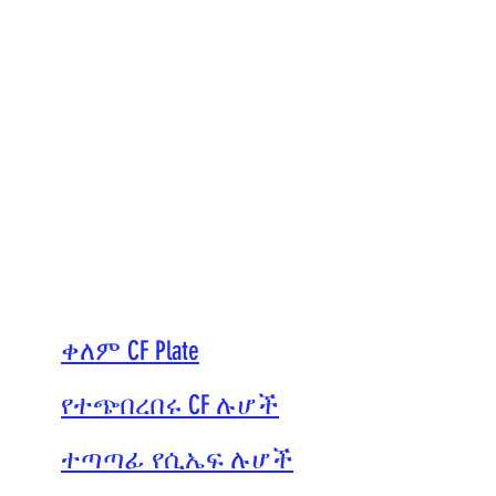
ቀለም CF Plate
የተጭበረበሩ CF ሉሆች
ተጣጣፊ የሲኤፍ ሉሆች