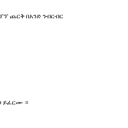
ፕሪፕፕ ጨርቅ በአንድ ንብርብር
ትን ይፈርሙ
።