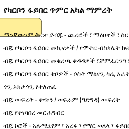
የካርቦን ፋይበር ጥምር አካል ማምረት
ማንኛውንም ቅርጽ ያብጁ - ጨረሮች ፣ ማዕዘኖች ፣ ሰ
ብጁ የካርቦን ፋይበር መኪናዎች / የሞተር ብስክሌት ክፍ
ብጁ የካርቦን ፋይበር መቁረጫ ቀዳዳዎች ፣ቻምፈርንግ
ብጁ የካርቦን ፋይበር ቱቦዎች - ሶስት ማዕዘን, ካሬ, አራ
ጎን, ኦክታጎን, የተለጠፈ
ብጁ ውፍረት - ቀጭን / ወፍራም (ግድግዳ) ውፍረት
ብጁ የተነባበረ መርሐግብር
ብጁ ኮሮች - አሉሚኒየም ፣ አረፋ ፣ የማር ወለላ ፣ ፋይበ