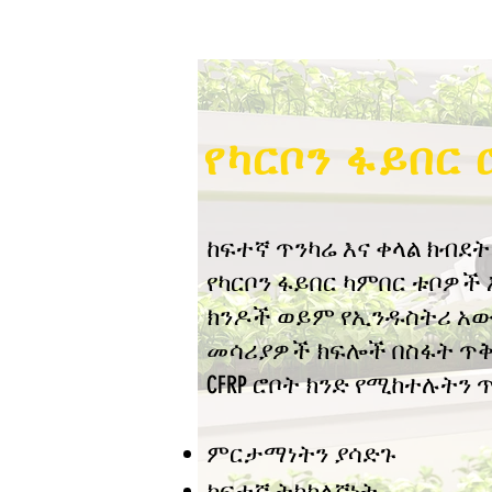
የካርቦን ፋይበር 
ከፍተኛ ጥንካሬ እና ቀላል ክብደት
የካርቦን ፋይበር ካምበር ቱቦዎች 
ክንዶች ወይም የኢንዱስትሪ አ
መሳሪያዎች ክፍሎች በስፋት ጥቅ
CFRP ሮቦት ክንድ የሚከተሉትን
ምርታማነትን ያሳድጉ
ከፍተኛ ትክክለኛነት