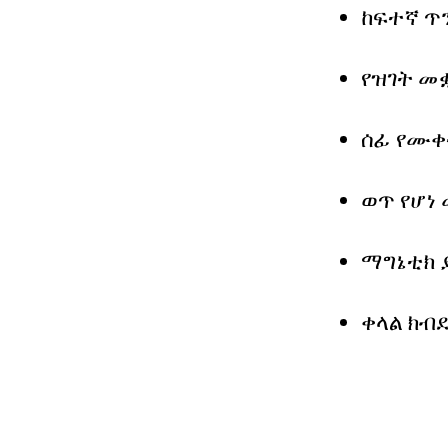
ከፍተኛ ጥ
የዝገት መ
ሰፊ የሙቀ
ወጥ የሆነ
ማግኔቲክ 
ቀላል ክብደ