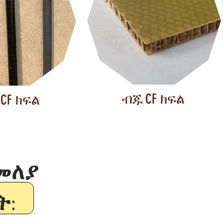
ብጁ CF ክፍል
CF ክፍል
መለያ
ት: