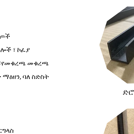
ርጦች
ሎች ፣ ኮፈያ
 ፣የመቁረጫ መቁረጫ
ት ማዕዘን, ባለ ስድስት
ድሮ
ርግላስ