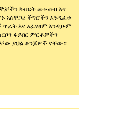
በኞቻችን ክብደት መቆጠብ እና
ሆኑ አስቸጋሪ ችግሮችን እንዲፈቱ
ች ጥራት እና አፈፃፀም እንዲሁም
ካርቦን ፋይበር ምርቶቻችን
ያላቸው ያህል ቆንጆዎች ናቸው።