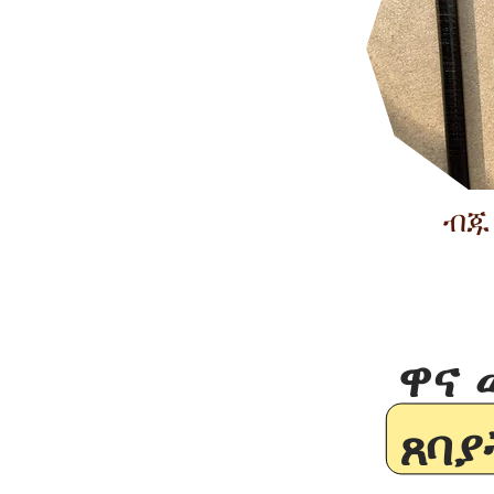
ብጁ 
ዋና 
ጸባያ