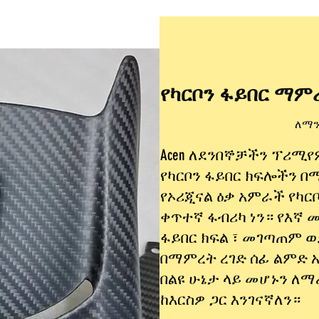
የካርቦን ፋይበር ማም
ለማን
Acen ለደንበኞቻችን ፕሪሚየ
የካርቦን ፋይበር ክፍሎችን በ
የኦሪጂናል ዕቃ አምራች የካር
ቀጥተኛ ፋብሪካ ነን። የእኛ 
ፋይበር ክፍል ፣ መገጣጠም ወ
በማምረት ረገድ ሰፊ ልምድ 
በልዩ ሁኔታ ላይ መሆኑን ለማ
ከእርስዎ ጋር እንገናኛለን።