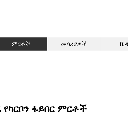
ምርቶች
መሳሪያዎች
ቪ
 የካርቦን ፋይበር ምርቶች