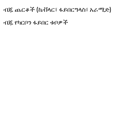
ብጁ ጨርቆች (ኬቭላር፣ ፋይበርግላስ፣ አራሚድ)
ብጁ የካርቦን ፋይበር ቱቦዎች