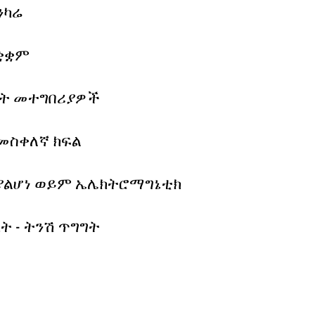
ንካሬ
ቋቋም
ት መተግበሪያዎች
 መስቀለኛ ክፍል
ያልሆነ ወይም ኤሌክትሮማግኔቲክ
ት - ትንሽ ጥግግት