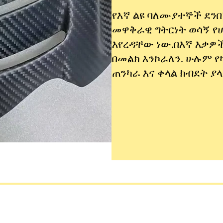
የእኛ ልዩ ባለሙያተኞች ደን
መዋቅራዊ ግትርነት ወሳኝ የ
እየረዳቸው ነው.በእኛ እቃዎ
በመልክ እንኮራለን. ሁሉም የ
ጠንካራ እና ቀላል ክብደት 