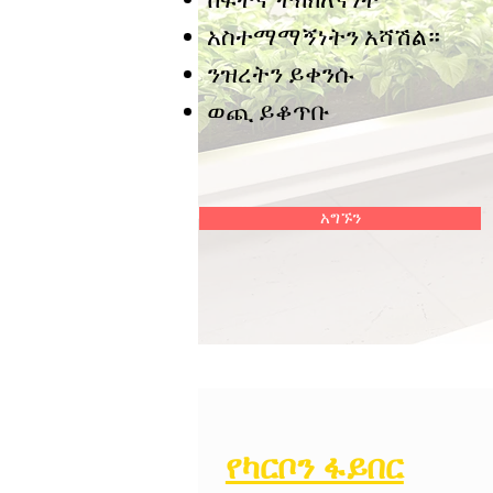
አስተማማኝነትን አሻሽል።
ንዝረትን ይቀንሱ
ወጪ ይቆጥቡ
አግኙን
የካርቦን ፋይበር