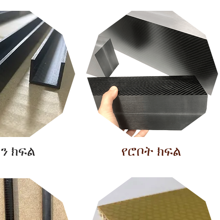
ን ክፍል
የሮቦት ክፍል