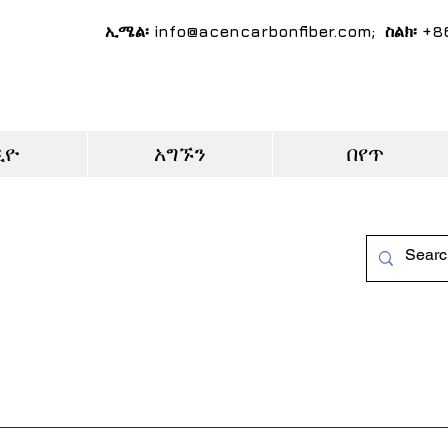
ኢሜል፡
info@acencarbonfiber.com
; ስልክ፡ +
ዲዮ
አግኙን
በየጥ