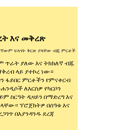
ረት እና መቅረጽ
ኛውም ፍላጎት ቅርጽ ያላቸው ብጁ ምርቶች
ም ጥራት ያለው እና ትክክለኛ ብጁ
ማቅረብ ላይ ያተኮረ ነው።
ቦን ፋይበር ምርቶችን የምናቀርብ
መሐንዲሶች ለእርስዎ የካርቦን
ይም ስርዓት ዲዛይን በማድረግ እና
አላቸው። ፕሮጀክትዎ በሰዓቱ እና
ረጋገጥ በእያንዳንዱ ደረጃ