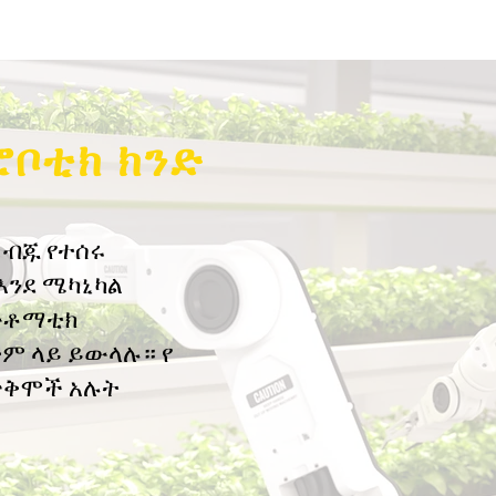
ሮቦቲክ ክንድ
 ብጁ የተሰሩ
እንደ ሜካኒካል
ውቶማቲክ
ም ላይ ይውላሉ። የ
 ጥቅሞች አሉት