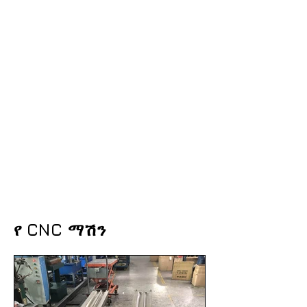
የ CNC ማሽን