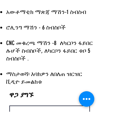
አውቶማቲክ ማጽጃ ማሽን-1 ስብስብ
ሮሊንግ ማሽን - 6 ስብስቦች
CNC መቁረጫ ማሽን -8
ለካርቦን ፋይበር
ሉሆች ስብስቦች, ለካርቦን ፋይበር ቱቦ 5
​ .
ስብስቦች
ማስታወሻ፡ እባክዎን ለበለጠ ዝርዝር
ቪዲዮ ይመልከቱ
ዋጋ ያግኙ