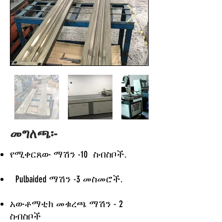
መግለጫ፡-
የሚቀርጸው ማሽን -10
ስብስቦች.
Pulbaided ማሽን -3 መስመሮች.
አውቶማቲክ መቁረጫ ማሽን - 2
ስብስቦች