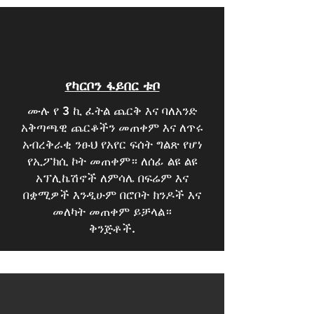
የካርቦን ፋይበር ቱቦ
ሙሉ የ 3 ኪ ፈትል ጨርቅ እና ባለአንድ
አቅጣጫዊ ጨርቆችን መጠቀም እና ለጥሩ
አብረቅራቂ ንፁህ የአየር ፍሰት ግልጽ የሆነ
የኢፖክሲ ኮት መጠቀም። ለሰፊ ልዩ ልዩ
አፕሊኬሽኖች ለምሳሌ በፍሬም እና
በቋሚዎች እንዲሁም በሮቦት ክንዶች እና
መለካት መጠቀም ይቻላል።
ቅንጅቶች.