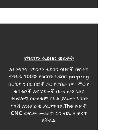
የካርቦን ፋይበር ወረቀት
እያንዳንዱ የካርቦን ፋይበር ሳህኖች ከፍተኛ
ጥንካሬ 100% የካርቦን ፋይበር prepreg
በርካታ ንብርብሮች ጋር የተሰራ ነው ምርጥ
ቁሳቁሶች እና ሂደቶች በመጠቀም.ልዩ
ቴክኖሎጂ በሁለቱም በኩል ያለውን እንከን
የለሽ አንጸባራቂ ያረጋግጣል.The ሉሆች
CNC ወፍጮ መቁረጥ ጋር ብጁ ሊቆረጥ
ይችላል.