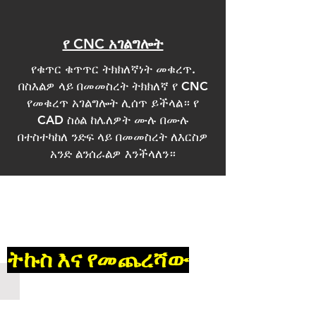
የ CNC አገልግሎት
የቁጥር ቁጥጥር ትክክለኛነት መቁረጥ.
በስእልዎ ላይ በመመስረት ትክክለኛ የ CNC
የመቁረጥ አገልግሎት ሊሰጥ ይችላል። የ
CAD ስዕል ከሌለዎት ሙሉ በሙሉ
በተስተካከለ ንድፍ ላይ በመመስረት ለእርስዎ
አንድ ልንሰራልዎ እንችላለን።
​​
ትኩስ እና የመጨረሻው
Ceramic Coated Carbon Fiber Roller
custom
ceramic-