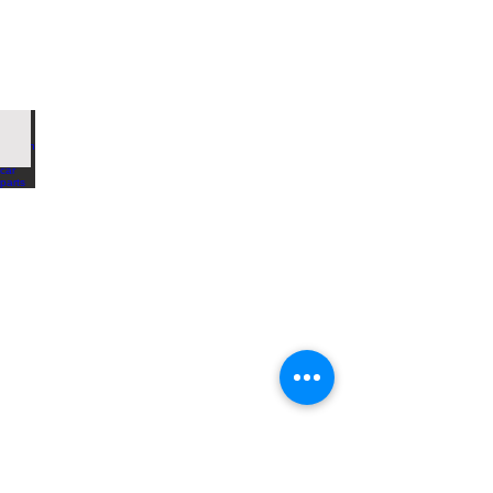
CFRP carbon fiber car parts
Custom
made
carbon
fiber
parts